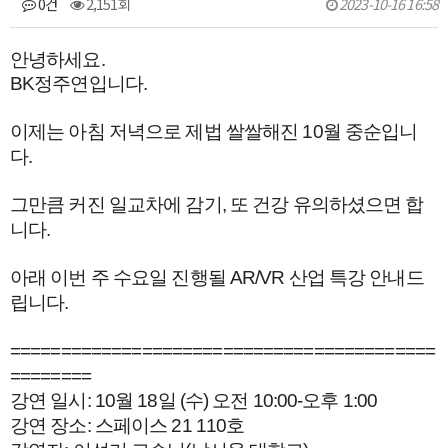
0건
2,151회
2023-10-16 16:58
본문
안녕하세요.
BK정주연입니다.
이제는 아침 저녁으로 제법 쌀쌀해진 10월 중순입니
다.
그만큼 커진 일교차에 감기, 또 건강 유의하셨으면 합
니다.
아래 이번 주 수요일 진행될 AR/VR 산업 특강 안내드
립니다.
==============================
============
========
강연 일시: 10월 18일 (수) 오전 10:00-오후 1:00
강연 장소: 스페이스 21 110호